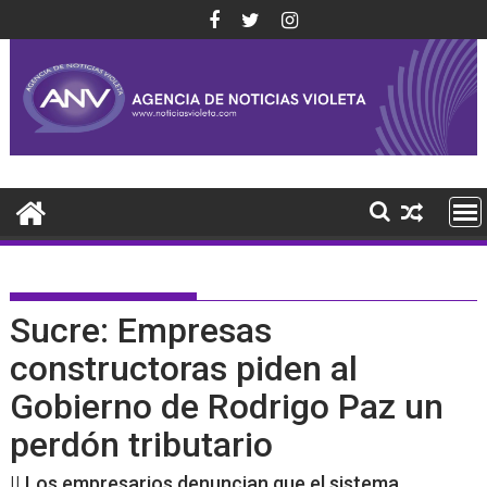
Saltar
al
contenido
Sucre: Empresas
constructoras piden al
Gobierno de Rodrigo Paz un
perdón tributario
|| Los empresarios denuncian que el sistema