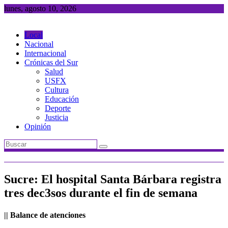
Saltar
lunes, agosto 10, 2026
al
contenido
Local
Nacional
Internacional
Crónicas del Sur
Salud
USFX
Cultura
Educación
Deporte
Justicia
Opinión
Sucre: El hospital Santa Bárbara registra
tres dec3sos durante el fin de semana
|| Balance de atenciones