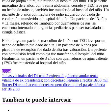
caída de propia altura, fue referido al hospital del niño. Un paciente
masculino de 2 años, con trauma abdominal cerrado y TEC leve por
un hecho de tránsito, también fue transferido al hospital del niño. Un
paciente de 5 años con fractura de radio izquierdo por caída de
escalera fue transferido al hospital del niño. Un paciente de 13 años
y 11 meses, referido de Tarabuco por quemaduras de gas, se
encuentra internado en urgencias pediátricas para ser trasladado a
cirugía plástica.
El domingo, un paciente masculino de 1 año con TEC leve por un
hecho de tránsito fue dado de alta. Un paciente de 6 años por
picadura de escorpión fue dado de alta tras valoración. Un paciente
con convulsión febril compleja fue transferido al hospital del niño.
Finalmente, un paciente de 3 años con quemaduras de agua caliente
(12%) fue transferido al hospital del niño.
Local
Navegación
Juntas vecinales del Distrito 2 exigen al gobierno anular renta
vitalicia de ex presidentes; con decretazo llegarán a recibir Bs33 mil
de
Sucre: Distrito 2 acepta decretazo pero dicen que el pasaje debería
entradas
ser Bs 2.50
Tambíen te puede interesar