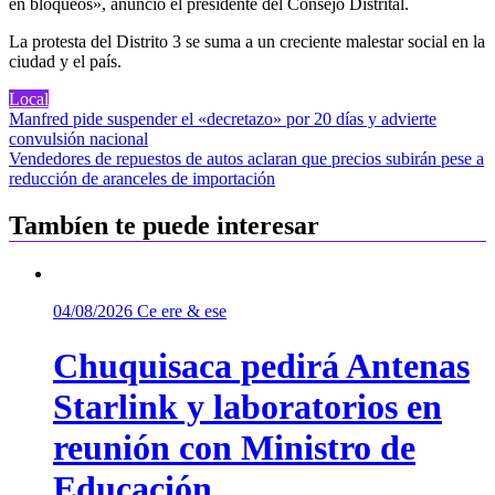
en bloqueos», anunció el presidente del Consejo Distrital.
La protesta del Distrito 3 se suma a un creciente malestar social en la
ciudad y el país.
Local
Navegación
Manfred pide suspender el «decretazo» por 20 días y advierte
convulsión nacional
de
Vendedores de repuestos de autos aclaran que precios subirán pese a
entradas
reducción de aranceles de importación
Tambíen te puede interesar
04/08/2026
Ce ere & ese
Chuquisaca pedirá Antenas
Starlink y laboratorios en
reunión con Ministro de
Educación