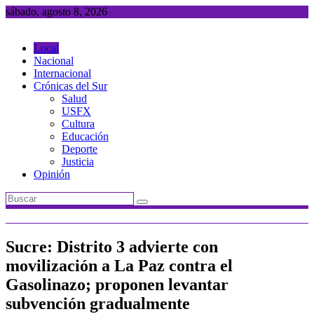
Saltar
sábado, agosto 8, 2026
al
contenido
Local
Nacional
Internacional
Crónicas del Sur
Salud
USFX
Cultura
Educación
Deporte
Justicia
Opinión
Sucre: Distrito 3 advierte con
movilización a La Paz contra el
Gasolinazo; proponen levantar
subvención gradualmente