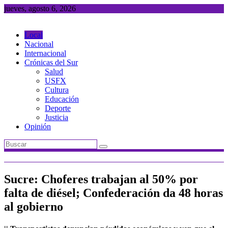
Saltar
jueves, agosto 6, 2026
al
contenido
Local
Nacional
Internacional
Crónicas del Sur
Salud
USFX
Cultura
Educación
Deporte
Justicia
Opinión
Sucre: Choferes trabajan al 50% por
falta de diésel; Confederación da 48 horas
al gobierno