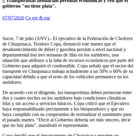
|| Transportistas denuncian pérdidas económicas y ven que el
gobierno "no tiene plata".
07/07/2026
Ce ere & ese
Sucre, 7 de julio (ANV).- El ejecutivo de la Federación de Choferes
de Chuquisaca, Teodoro Copa, denunció este martes que el
desabastecimiento de diésel y gasolina persiste a nivel nacional y
departamental tras tres semanas de filas en los surtidores, una
situación que atribuye a la falta de recursos económicos por parte del
Gobierno para adquirir el combustible. Copa señaló que el sector del
transporte en Chuquisaca trabaja actualmente a un 50% o 60% de su
capacidad debido a que el resto de los vehículos permanece en los
surtidores.
De acuerdo con el dirigente, los transportistas deben pernoctar entre
dos y cuatro noches en los surtidores bajo condiciones climáticas
frías y sin acceso a servicios básicos. Copa criticó que el Ejecutivo
haya responsabilizado previamente a los bloqueadores y que no
haya cumplido con su compromiso de normalizar el suministro para
el pasado martes. “Decir al Gobierno debería ser más sincero, decir
que no hay plata”, manifestó el representante.
Copa detalló que el departamento de Chuquisaca requiere un