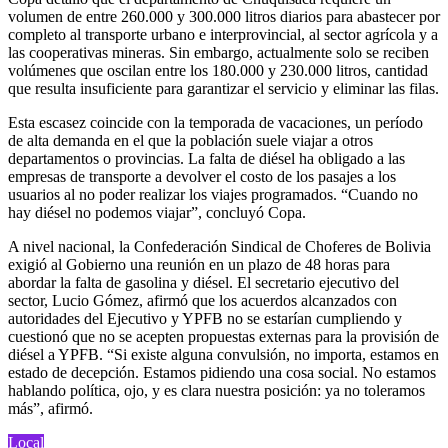
volumen de entre 260.000 y 300.000 litros diarios para abastecer por
completo al transporte urbano e interprovincial, al sector agrícola y a
las cooperativas mineras. Sin embargo, actualmente solo se reciben
volúmenes que oscilan entre los 180.000 y 230.000 litros, cantidad
que resulta insuficiente para garantizar el servicio y eliminar las filas.
Esta escasez coincide con la temporada de vacaciones, un período
de alta demanda en el que la población suele viajar a otros
departamentos o provincias. La falta de diésel ha obligado a las
empresas de transporte a devolver el costo de los pasajes a los
usuarios al no poder realizar los viajes programados. “Cuando no
hay diésel no podemos viajar”, concluyó Copa.
A nivel nacional, la Confederación Sindical de Choferes de Bolivia
exigió al Gobierno una reunión en un plazo de 48 horas para
abordar la falta de gasolina y diésel. El secretario ejecutivo del
sector, Lucio Gómez, afirmó que los acuerdos alcanzados con
autoridades del Ejecutivo y YPFB no se estarían cumpliendo y
cuestionó que no se acepten propuestas externas para la provisión de
diésel a YPFB. “Si existe alguna convulsión, no importa, estamos en
estado de decepción. Estamos pidiendo una cosa social. No estamos
hablando política, ojo, y es clara nuestra posición: ya no toleramos
más”, afirmó.
Local