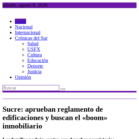
Saltar
sábado, agosto 8, 2026
al
contenido
Local
Nacional
Internacional
Crónicas del Sur
Salud
USFX
Cultura
Educación
Deporte
Justicia
Opinión
Sucre: aprueban reglamento de
edificaciones y buscan el «boom»
inmobiliario