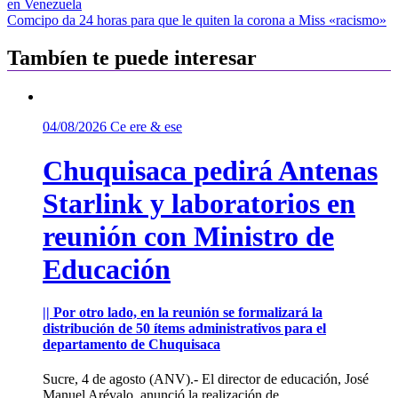
en Venezuela
de
Comcipo da 24 horas para que le quiten la corona a Miss «racismo»
entradas
Tambíen te puede interesar
04/08/2026
Ce ere & ese
Chuquisaca pedirá Antenas
Starlink y laboratorios en
reunión con Ministro de
Educación
|| Por otro lado, en la reunión se formalizará la
distribución de 50 ítems administrativos para el
departamento de Chuquisaca
Sucre, 4 de agosto (ANV).- El director de educación, José
Manuel Arévalo, anunció la realización de...