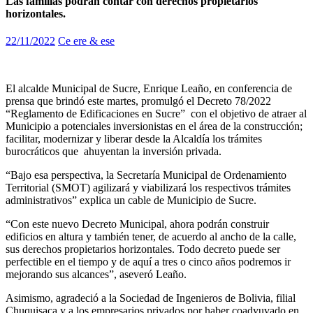
Las familias podrán contar con derechos propietarios
horizontales.
22/11/2022
Ce ere & ese
El alcalde Municipal de Sucre, Enrique Leaño, en conferencia de
prensa que brindó este martes, promulgó el Decreto 78/2022
“Reglamento de Edificaciones en Sucre” con el objetivo de atraer al
Municipio a potenciales inversionistas en el área de la construcción;
facilitar, modernizar y liberar desde la Alcaldía los trámites
burocráticos que ahuyentan la inversión privada.
“Bajo esa perspectiva, la Secretaría Municipal de Ordenamiento
Territorial (SMOT) agilizará y viabilizará los respectivos trámites
administrativos” explica un cable de Municipio de Sucre.
“Con este nuevo Decreto Municipal, ahora podrán construir
edificios en altura y también tener, de acuerdo al ancho de la calle,
sus derechos propietarios horizontales. Todo decreto puede ser
perfectible en el tiempo y de aquí a tres o cinco años podremos ir
mejorando sus alcances”, aseveró Leaño.
Asimismo, agradeció a la Sociedad de Ingenieros de Bolivia, filial
Chuquisaca y a los empresarios privados por haber coadyuvado en