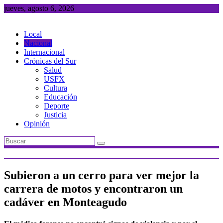
Saltar
jueves, agosto 6, 2026
al
contenido
Local
Nacional
Internacional
Crónicas del Sur
Salud
USFX
Cultura
Educación
Deporte
Justicia
Opinión
Subieron a un cerro para ver mejor la
carrera de motos y encontraron un
cadáver en Monteagudo