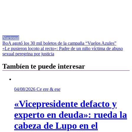
Nacional
Navegación
BoA agotó los 30 mil boletos de la campaña “Vuelos Azules”
«Le pusieron locoto al recto»: Padre de un niño víctima de abuso
de
sexual peregrina por justicia
entradas
Tambíen te puede interesar
04/08/2026
Ce ere & ese
«Vicepresidente defacto y
experto en deuda»: rueda la
cabeza de Lupo en el