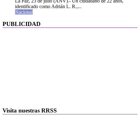
La Paz, 23 de julio (ANV).- Un ciudadano de 22 años,
identificado como Adrián L. R.,...
Nacional
PUBLICIDAD
Visita nuestras RRSS