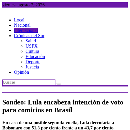
Saltar
viernes, agosto 7, 2026
al
contenido
Local
Nacional
Internacional
Crónicas del Sur
Salud
USFX
Cultura
Educación
Deporte
Justicia
Opinión
Sondeo: Lula encabeza intención de voto
para comicios en Brasil
En caso de una posible segunda vuelta, Lula derrotaría a
Bolsonaro con 51,3 por ciento frente a un 43,7 por ciento,