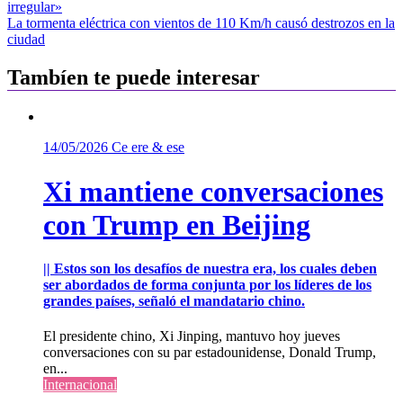
irregular»
de
La tormenta eléctrica con vientos de 110 Km/h causó destrozos en la
entradas
ciudad
Tambíen te puede interesar
14/05/2026
Ce ere & ese
Xi mantiene conversaciones
con Trump en Beijing
|| Estos son los desafíos de nuestra era, los cuales deben
ser abordados de forma conjunta por los líderes de los
grandes países, señaló el mandatario chino.
El presidente chino, Xi Jinping, mantuvo hoy jueves
conversaciones con su par estadounidense, Donald Trump,
en...
Internacional