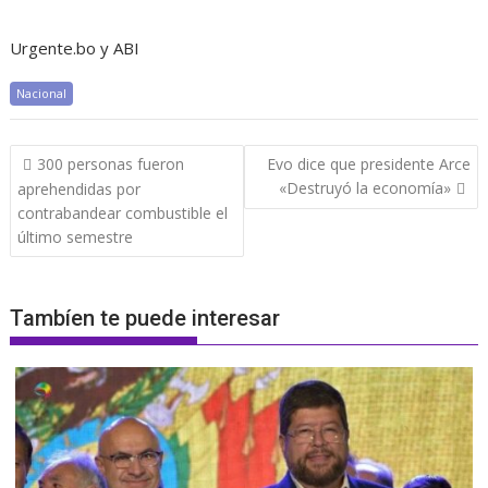
Urgente.bo y ABI
Nacional
Navegación
300 personas fueron
Evo dice que presidente Arce
de
«Destruyó la economía»
aprehendidas por
entradas
contrabandear combustible el
último semestre
Tambíen te puede interesar