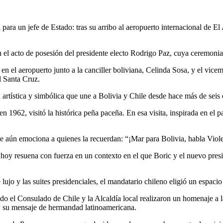
para un jefe de Estado: tras su arribo al aeropuerto internacional de El
 el acto de posesión del presidente electo Rodrigo Paz, cuya ceremonia 
en el aeropuerto junto a la canciller boliviana, Celinda Sosa, y el vic
l Santa Cruz.
a artística y simbólica que une a Bolivia y Chile desde hace más de seis
en 1962, visitó la histórica peña paceña. En esa visita, inspirada en el p
que aún emociona a quienes la recuerdan: “¡Mar para Bolivia, habla Viole
 hoy resuena con fuerza en un contexto en el que Boric y el nuevo presid
lujo y las suites presidenciales, el mandatario chileno eligió un espaci
do el Consulado de Chile y la Alcaldía local realizaron un homenaje a 
y su mensaje de hermandad latinoamericana.