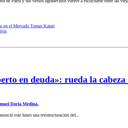
ra de Parra y sus versos agradecidos vuelve a escucharse entre las viej
iño en el Mercado Tomas Katari
ivia
erto en deuda»: rueda la cabeza 
Samuel Doria Medina.
unció este lunes una reestructuración del...