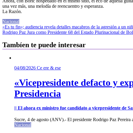
Ahora, con Boric hospedado en el mismo sitio, el eco de aquella guitar
una vez más, una melodía de reencuentro y esperanza.
La Razón.
Nacional
Navegación
«Es tu fin»; audiencia revela detalles macabros de la agresión a un n
Rodrigo Paz Jura como Presidente 68 del Estado Plurinacional de Bol
de
entradas
Tambíen te puede interesar
04/08/2026
Ce ere & ese
«Vicepresidente defacto y exp
Presidencia
|| El ahora ex ministro fue candidato a vicepresidente de 
Sucre, 4 de agosto (ANV).- El presidente Rodrigo Paz Pereira an
Nacional