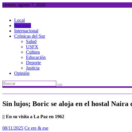
Saltar
viernes, agosto 7, 2026
al
contenido
Local
Nacional
Internacional
Crónicas del Sur
Salud
USFX
Cultura
Educación
Deporte
Justicia
Opinión
Sin lujos; Boric se aloja en el hostal Nair
|| En su visita a La Paz en 1962
08/11/2025
Ce ere & ese