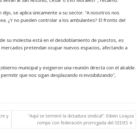
 llevan al San Antonio, César o Evo Morales?”, reclamó.
 dijo, se aplica únicamente a su sector. “A nosotros nos
ea. ¿Y no pueden controlar a los ambulantes? El frontis del
de su molestia está en el desdoblamiento de puestos, es
os mercados pretendan ocupar nuevos espacios, afectando a
ierno municipal y exigieron una reunión directa con el alcalde.
permitir que nos sigan desplazando ni invisibilizando”,
cre y
“Aquí se terminó la dictadura sindical”: Edwin Loayza
rompe con federación prorrogada del SEDES