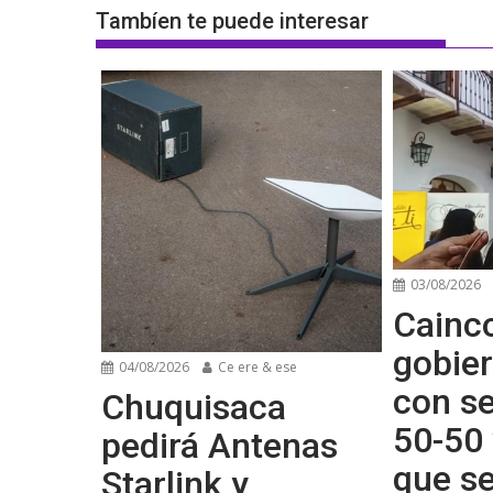
Tambíen te puede interesar
03/08/2026
Cainco
gobier
04/08/2026
Ce ere & ese
con se
Chuquisaca
50-50 
pedirá Antenas
que s
Starlink y