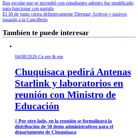
Navegación
Bus escolar que se incendió con estudiantes adentro fue modificado
para funcionar con garrafa
de
El 30 de junio cierra definitivamente Diremar; Activos y pasivos
entradas
pasarán a la Cancillería
Tambíen te puede interesar
04/08/2026
Ce ere & ese
Chuquisaca pedirá Antenas
Starlink y laboratorios en
reunión con Ministro de
Educación
|| Por otro lado, en la reunión se formalizará la
distribución de 50 ítems administrativos para el
departamento de Chuquisaca