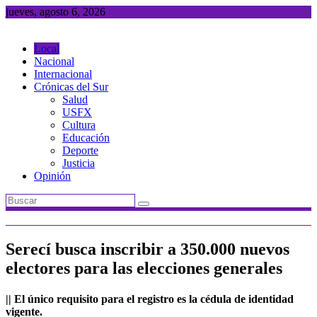
Saltar
jueves, agosto 6, 2026
al
contenido
Local
Nacional
Internacional
Crónicas del Sur
Salud
USFX
Cultura
Educación
Deporte
Justicia
Opinión
Serecí busca inscribir a 350.000 nuevos
electores para las elecciones generales
|| El único requisito para el registro es la cédula de identidad
vigente.