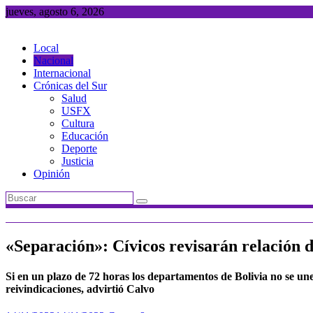
Saltar
jueves, agosto 6, 2026
al
contenido
Local
Nacional
Internacional
Crónicas del Sur
Salud
USFX
Cultura
Educación
Deporte
Justicia
Opinión
«Separación»: Cívicos revisarán relación 
Si en un plazo de 72 horas los departamentos de Bolivia no se u
reivindicaciones, advirtió Calvo