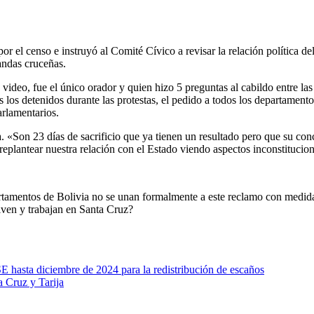
r el censo e instruyó al Comité Cívico a revisar la relación política d
andas cruceñas.
deo, fue el único orador y quien hizo 5 preguntas al cabildo entre las 
 los detenidos durante las protestas, el pedido a todos los departament
arlamentarios.
ha. «Son 23 días de sacrificio que ya tienen un resultado pero que su c
eplantear nuestra relación con el Estado viendo aspectos inconstitucion
artamentos de Bolivia no se unan formalmente a este reclamo con medid
viven y trabajan en Santa Cruz?
E hasta diciembre de 2024 para la redistribución de escaños
a Cruz y Tarija