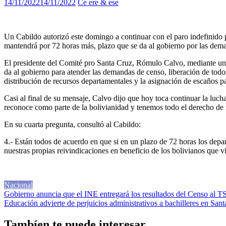
14/11/2022
14/11/2022
Ce ere & ese
Un Cabildo autorizó este domingo a continuar con el paro indefinido po
mantendrá por 72 horas más, plazo que se da al gobierno por las dem
El presidente del Comité pro Santa Cruz, Rómulo Calvo, mediante un vi
da al gobierno para atender las demandas de censo, liberación de todos
distribución de recursos departamentales y la asignación de escaños p
Casi al final de su mensaje, Calvo dijo que hoy toca continuar la luc
reconoce como parte de la bolivianidad y tenemos todo el derecho de r
En su cuarta pregunta, consultó al Cabildo:
4.- Están todos de acuerdo en que si en un plazo de 72 horas los dep
nuestras propias reivindicaciones en beneficio de los bolivianos que 
Nacional
Navegación
Gobierno anuncia que el INE entregará los resultados del Censo al TS
Educación advierte de perjuicios administrativos a bachilleres en Sant
de
entradas
Tambíen te puede interesar