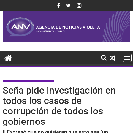
Saltar
al
contenido
Seña pide investigación en
todos los casos de
corrupción de todos los
gobiernos
|| Expresó que no quisieran que esto sea "un