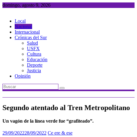
Saltar
domingo, agosto 9, 2026
al
contenido
Local
Nacional
Internacional
Crónicas del Sur
Salud
USFX
Cultura
Educación
Deporte
Justicia
Opinión
Segundo atentado al Tren Metropolitano
Un vagón de la línea verde fue “grafiteado”.
29/09/2022
28/09/2022
Ce ere & ese