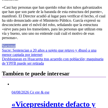
«Casi hay personas que han querido robar dos tubos galvanizados
que han que son parte de la baranda de esta estructura del puente»,
manifestó. El Director acudió al lugar para verificar el hecho, el cual
ha sido denunciado ante el Ministerio Público. García expresó su
desconcierto ante el móvil del robo, señalando que la estructura
«sirve para para los transeúntes, para las personas que utilizan esta
vía y bueno, uno uno no entiende cuál cuál el motivo de esas
personas».
Nacional
Navegación
Sucre: Sentencian a 20 años a sujeto que retuvo y 4busó a una
menor captada por internet
de
Desbloquean en Huacareta tras acuerdo con población; maquinaria
entradas
de YPFB puede ser retirada
Tambíen te puede interesar
04/08/2026
Ce ere & ese
«Vicepresidente defacto y