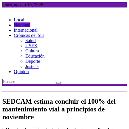
Saltar
lunes, agosto 10, 2026
al
contenido
Local
Nacional
Internacional
Crónicas del Sur
Salud
USFX
Cultura
Educación
Deporte
Justicia
Opinión
SEDCAM estima concluir el 100% del
mantenimiento vial a principios de
noviembre