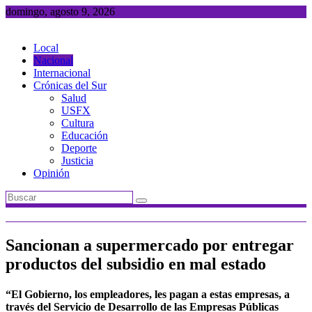
Saltar
domingo, agosto 9, 2026
al
contenido
Local
Nacional
Internacional
Crónicas del Sur
Salud
USFX
Cultura
Educación
Deporte
Justicia
Opinión
Sancionan a supermercado por entregar
productos del subsidio en mal estado
“El Gobierno, los empleadores, les pagan a estas empresas, a
través del Servicio de Desarrollo de las Empresas Públicas