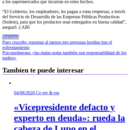
a los supermercados que incurran en estos hechos.
“El Gobierno, los empleadores, les pagan a estas empresas, a través
del Servicio de Desarrollo de las Empresas Públicas Productivas
(Sedem), para que los productos sean entregados en buena calidad”,
aseguró. || ABI
Nacional
Navegación
Paro cruceño: reportan al menos tres personas heridas tras el
enfrentamiento
de
Psicopedagoga: «las malas notas también son responsabilidad de los
entradas
padres»
Tambíen te puede interesar
04/08/2026
Ce ere & ese
«Vicepresidente defacto y
experto en deuda»: rueda la
cabeza de Lupo en el