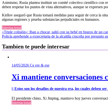
Asimismo, Rusia plantea instituir un comité colectivo científico con r
deben respetar los puntos de vista alternativos, aunque se expresen po
Kirílov aseguró que Rusia tomará medidas para seguir de cerca la situ
algunas regiones y prueba substancias perjudiciales en humanos.
Internacional
Navegación
«Triple colisión»: Iban a chocar, saltó con su bebé en brazos de un cam
Policía aprehende a exsecretaria de la alcaldía cruceña por presunto u
de
entradas
Tambíen te puede interesar
14/05/2026
Ce ere & ese
Xi mantiene conversaciones 
|| Estos son los desafíos de nuestra era, los cuales deben s
El presidente chino, Xi Jinping, mantuvo hoy jueves conversac
Internacional