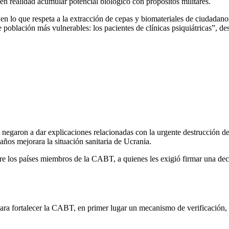
 en realidad acumular potencial biológico con propósitos militares.
lo que respeta a la extracción de cepas y biomateriales de ciudadanos 
e población más vulnerables: los pacientes de clínicas psiquiátricas”, de
egaron a dar explicaciones relacionadas con la urgente destrucción de
años mejorara la situación sanitaria de Ucrania.
bre los países miembros de la CABT, a quienes les exigió firmar una dec
 para fortalecer la CABT, en primer lugar un mecanismo de verificación, 