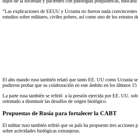
bajos de la sociedad y pacientes con patologías psiquiátricas, buscaba
“Las explicaciones de EEUU y Ucrania no fueron nada convincentes en 
estudios sobre militares, civiles pobres, así como uno de los estratos d
El alto mando ruso también relató que tanto EE. UU como Ucrania se n
pudieron probar que su colaboración en este ámbito en los últimos 15 
La parte rusa también se refirió a la presión ejercida por EE. UU. so
orientado a disminuir las desafíos de origen biológico.
Propuestas de Rusia para fortalecer la CABT
El militar ruso también refirió que su país ha propuesto tres acciones
sobre actividades biológicas extranjeras.