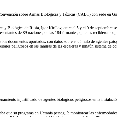
a Convención sobre Armas Biológicas y Tóxicas (CABT) con sede en Gineb
ca y Biológica de Rusia, Igor Kiríllov, entre el 5 y el 9 de septiembre
resentantes de 89 naciones, de las 184 firmantes, quienes recibieron cop
e los documentos aportados, con datos sobre el cúmulo de agentes patóge
ales peligrosos en las ranuras de las escaleras y ningún sistema de con
amiento injustificado de agentes biológicos peligrosos en la instalació
aba que su programa en Ucrania perseguía monitorear las enfermedades 