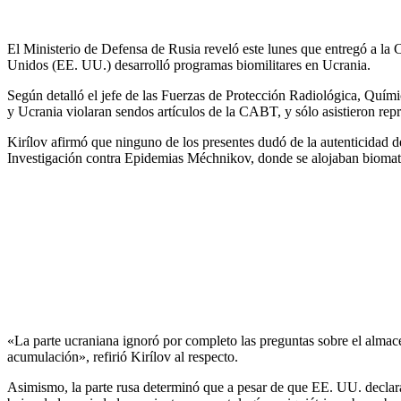
El Ministerio de Defensa de Rusia reveló este lunes que entregó a l
Unidos (EE. UU.) desarrolló programas biomilitares en Ucrania.
Según detalló el jefe de las Fuerzas de Protección Radiológica, Quími
y Ucrania violaran sendos artículos de la CABT, y sólo asistieron rep
Kirílov afirmó que ninguno de los presentes dudó de la autenticidad d
Investigación contra Epidemias Méchnikov, donde se alojaban biomateri
«La parte ucraniana ignoró por completo las preguntas sobre el almacen
acumulación», refirió Kirílov al respecto.
Asimismo, la parte rusa determinó que a pesar de que EE. UU. declar