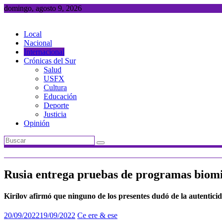
Saltar
domingo, agosto 9, 2026
al
contenido
Local
Nacional
Internacional
Crónicas del Sur
Salud
USFX
Cultura
Educación
Deporte
Justicia
Opinión
Rusia entrega pruebas de programas biomi
Kirílov afirmó que ninguno de los presentes dudó de la autentic
20/09/2022
19/09/2022
Ce ere & ese