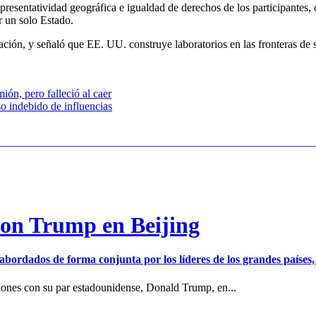
epresentatividad geográfica e igualdad de derechos de los participantes,
r un solo Estado.
ación, y señaló que EE. UU. construye laboratorios en las fronteras de
ión, pero falleció al caer
so indebido de influencias
con Trump en Beijing
er abordados de forma conjunta por los líderes de los grandes países
iones con su par estadounidense, Donald Trump, en...