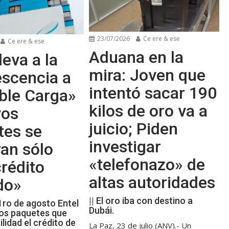
23/07/2026
Ce ere & ese
Ce ere & ese
Aduana en la
leva a la
mira: Joven que
escencia a
intentó sacar 190
ble Carga»
kilos de oro va a
vos
juicio; Piden
tes se
investigar
an sólo
«telefonazo» de
rédito
altas autoridades
do»
|| El oro iba con destino a
 1ro de agosto Entel
Dubái.
os paquetes que
ilidad el crédito de
La Paz, 23 de julio (ANV).- Un