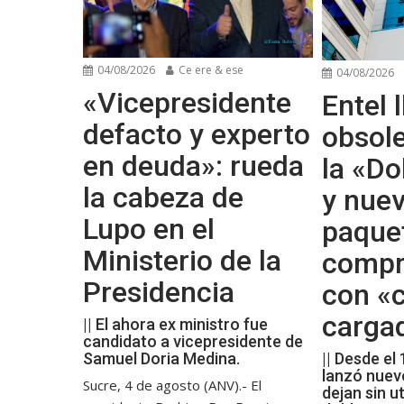
04/08/2026
Ce ere & ese
04/08/2026
«Vicepresidente
Entel l
defacto y experto
obsol
en deuda»: rueda
la «Do
la cabeza de
y nue
Lupo en el
paque
Ministerio de la
compr
Presidencia
con «c
carga
|| El ahora ex ministro fue
candidato a vicepresidente de
Samuel Doria Medina.
|| Desde el
lanzó nuev
Sucre, 4 de agosto (ANV).- El
dejan sin ut