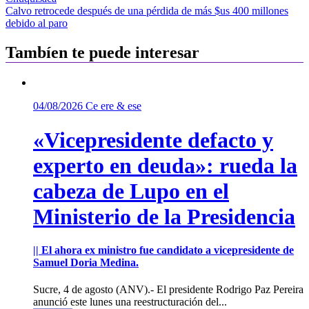
de
Calvo retrocede después de una pérdida de más $us 400 millones
entradas
debido al paro
Tambíen te puede interesar
04/08/2026
Ce ere & ese
«Vicepresidente defacto y
experto en deuda»: rueda la
cabeza de Lupo en el
Ministerio de la Presidencia
|| El ahora ex ministro fue candidato a vicepresidente de
Samuel Doria Medina.
Sucre, 4 de agosto (ANV).- El presidente Rodrigo Paz Pereira
anunció este lunes una reestructuración del...