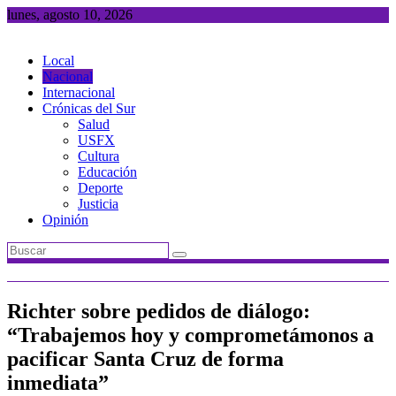
Saltar
lunes, agosto 10, 2026
al
contenido
Local
Nacional
Internacional
Crónicas del Sur
Salud
USFX
Cultura
Educación
Deporte
Justicia
Opinión
Richter sobre pedidos de diálogo:
“Trabajemos hoy y comprometámonos a
pacificar Santa Cruz de forma
inmediata”