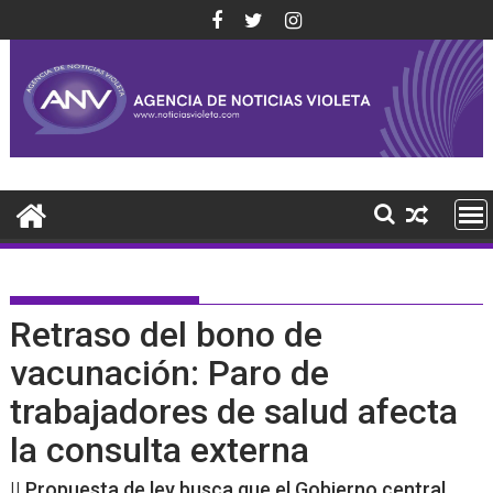
Saltar
al
contenido
Retraso del bono de
vacunación: Paro de
trabajadores de salud afecta
la consulta externa
|| Propuesta de ley busca que el Gobierno central