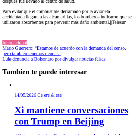
después fue llevado al centro de salud.
Para evitar que el combustible derramado por la avioneta
accidentada llegara a las alcantarillas, los bomberos indicaron que se
utilizaron absorbentes para prevenir más daño ambiental.||Telesur
Internacional
Navegación
Mario Guerrero: “Estamos de acuerdo con la demanda del censo,
pero también tenemos deudas”
de
Lula denuncia a Bolsonaro por divulgar noticias falsas
entradas
Tambíen te puede interesar
14/05/2026
Ce ere & ese
Xi mantiene conversaciones
con Trump en Beijing