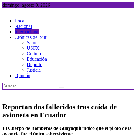
Saltar
domingo, agosto 9, 2026
al
contenido
Local
Nacional
Internacional
Crónicas del Sur
Salud
USFX
Cultura
Educación
Deporte
Justicia
Opinión
Reportan dos fallecidos tras caída de
avioneta en Ecuador
El Cuerpo de Bomberos de Guayaquil indicó que el piloto de la
avioneta fue el único sobreviviente