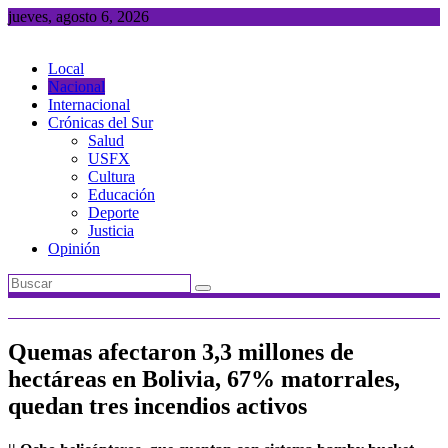
Saltar
jueves, agosto 6, 2026
al
contenido
Local
Nacional
Internacional
Crónicas del Sur
Salud
USFX
Cultura
Educación
Deporte
Justicia
Opinión
Quemas afectaron 3,3 millones de
hectáreas en Bolivia, 67% matorrales,
quedan tres incendios activos