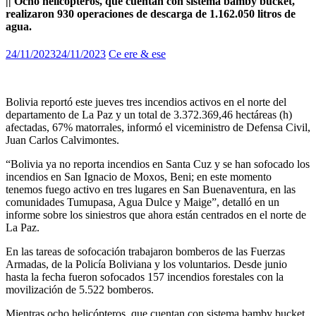
|| Ocho helicópteros, que cuentan con sistema bamby bucket,
realizaron 930 operaciones de descarga de 1.162.050 litros de
agua.
24/11/2023
24/11/2023
Ce ere & ese
Bolivia reportó este jueves tres incendios activos en el norte del
departamento de La Paz y un total de 3.372.369,46 hectáreas (h)
afectadas, 67% matorrales, informó el viceministro de Defensa Civil,
Juan Carlos Calvimontes.
“Bolivia ya no reporta incendios en Santa Cuz y se han sofocado los
incendios en San Ignacio de Moxos, Beni; en este momento
tenemos fuego activo en tres lugares en San Buenaventura, en las
comunidades Tumupasa, Agua Dulce y Maige”, detalló en un
informe sobre los siniestros que ahora están centrados en el norte de
La Paz.
En las tareas de sofocación trabajaron bomberos de las Fuerzas
Armadas, de la Policía Boliviana y los voluntarios. Desde junio
hasta la fecha fueron sofocados 157 incendios forestales con la
movilización de 5.522 bomberos.
Mientras ocho helicópteros, que cuentan con sistema bamby bucket,