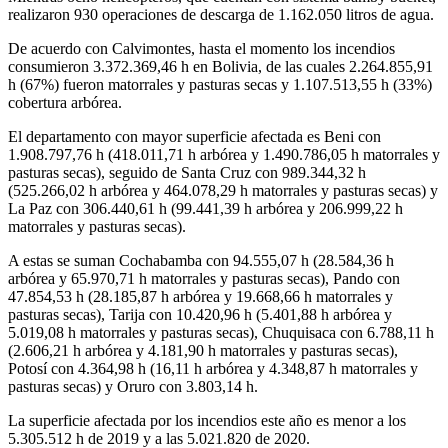
realizaron 930 operaciones de descarga de 1.162.050 litros de agua.
De acuerdo con Calvimontes, hasta el momento los incendios
consumieron 3.372.369,46 h en Bolivia, de las cuales 2.264.855,91
h (67%) fueron matorrales y pasturas secas y 1.107.513,55 h (33%)
cobertura arbórea.
El departamento con mayor superficie afectada es Beni con
1.908.797,76 h (418.011,71 h arbórea y 1.490.786,05 h matorrales y
pasturas secas), seguido de Santa Cruz con 989.344,32 h
(525.266,02 h arbórea y 464.078,29 h matorrales y pasturas secas) y
La Paz con 306.440,61 h (99.441,39 h arbórea y 206.999,22 h
matorrales y pasturas secas).
A estas se suman Cochabamba con 94.555,07 h (28.584,36 h
arbórea y 65.970,71 h matorrales y pasturas secas), Pando con
47.854,53 h (28.185,87 h arbórea y 19.668,66 h matorrales y
pasturas secas), Tarija con 10.420,96 h (5.401,88 h arbórea y
5.019,08 h matorrales y pasturas secas), Chuquisaca con 6.788,11 h
(2.606,21 h arbórea y 4.181,90 h matorrales y pasturas secas),
Potosí con 4.364,98 h (16,11 h arbórea y 4.348,87 h matorrales y
pasturas secas) y Oruro con 3.803,14 h.
La superficie afectada por los incendios este año es menor a los
5.305.512 h de 2019 y a las 5.021.820 de 2020.