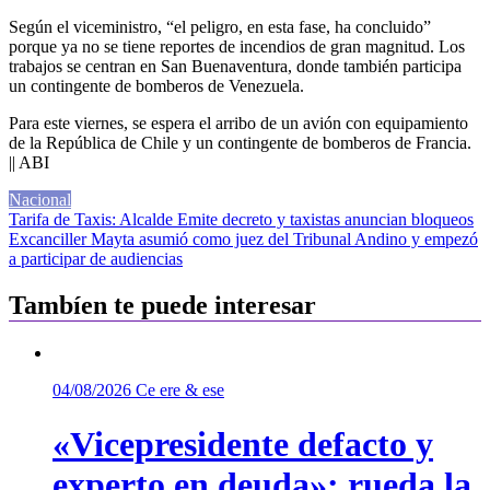
Según el viceministro, “el peligro, en esta fase, ha concluido”
porque ya no se tiene reportes de incendios de gran magnitud. Los
trabajos se centran en San Buenaventura, donde también participa
un contingente de bomberos de Venezuela.
Para este viernes, se espera el arribo de un avión con equipamiento
de la República de Chile y un contingente de bomberos de Francia.
|| ABI
Nacional
Navegación
Tarifa de Taxis: Alcalde Emite decreto y taxistas anuncian bloqueos
Excanciller Mayta asumió como juez del Tribunal Andino y empezó
de
a participar de audiencias
entradas
Tambíen te puede interesar
04/08/2026
Ce ere & ese
«Vicepresidente defacto y
experto en deuda»: rueda la