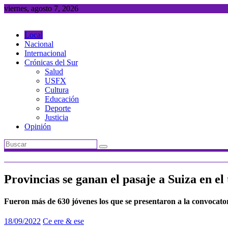
Saltar
viernes, agosto 7, 2026
al
contenido
Local
Nacional
Internacional
Crónicas del Sur
Salud
USFX
Cultura
Educación
Deporte
Justicia
Opinión
Provincias se ganan el pasaje a Suiza en e
Fueron más de 630 jóvenes los que se presentaron a la convocatori
18/09/2022
Ce ere & ese