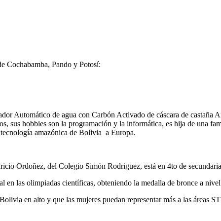
 de Cochabamba, Pando y Potosí:
dor Automático de agua con Carbón Activado de cáscara de castaña Ant
s, sus hobbies son la programación y la informática, es hija de una fa
 la tecnología amazónica de Bolivia a Europa.
cio Ordoñez, del Colegio Simón Rodriguez, está en 4to de secundaria,
nal en las olimpiadas científicas, obteniendo la medalla de bronce a nive
 Bolivia en alto y que las mujeres puedan representar más a las áreas