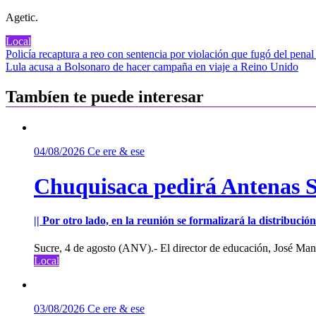
Agetic.
Local
Navegación
Policía recaptura a reo con sentencia por violación que fugó del penal
Lula acusa a Bolsonaro de hacer campaña en viaje a Reino Unido
de
entradas
Tambíen te puede interesar
04/08/2026
Ce ere & ese
Chuquisaca pedirá Antenas St
|| Por otro lado, en la reunión se formalizará la distribuc
Sucre, 4 de agosto (ANV).- El director de educación, José Manu
Local
03/08/2026
Ce ere & ese