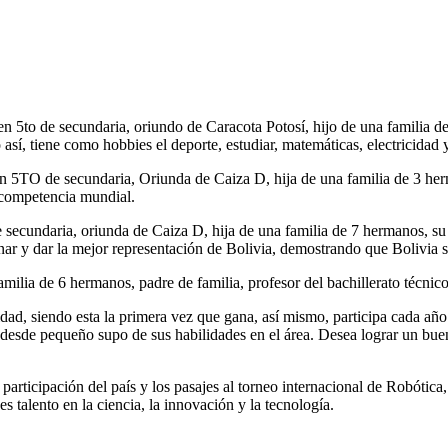
en 5to de secundaria, oriundo de Caracota
Potosí
, hijo de una familia 
 así, tiene como hobbies el deporte, estudiar, matemáticas, electricidad 
 5TO de secundaria, Oriunda de Caiza D, hija de una familia de 3 herm
a competencia mundial.
undaria, oriunda de Caiza D, hija de una familia de 7 hermanos, su ma
anar y dar la mejor representación de Bolivia, demostrando que Bolivia s
milia de 6 hermanos, padre de familia, profesor del bachillerato técnic
idad, siendo esta la primera vez que gana, así mismo, participa cada año 
a, desde pequeño supo de sus habilidades en el área. Desea lograr un bu
a participación del país y los pasajes al torneo internacional de Robóti
s talento en la ciencia, la innovación y la tecnología.