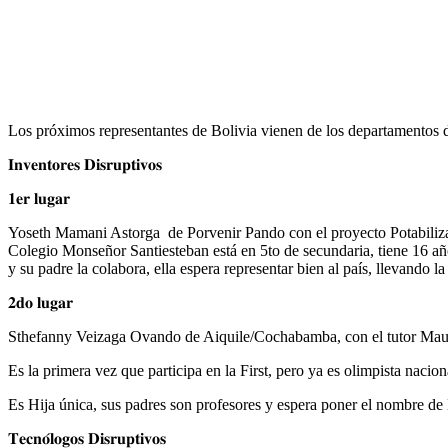
Los próximos representantes de Bolivia vienen de los departamentos
𝐈𝐧𝐯𝐞𝐧𝐭𝐨𝐫𝐞𝐬 𝐃𝐢𝐬𝐫𝐮𝐩𝐭𝐢𝐯𝐨𝐬
𝟏𝐞𝐫 𝐥𝐮𝐠𝐚𝐫
Yoseth Mamani Astorga de Porvenir Pando con el proyecto Potabiliza
Colegio Monseñor Santiesteban está en 5to de secundaria, tiene 16 año
y su padre la colabora, ella espera representar bien al país, llevando
𝟐𝐝𝐨 𝐥𝐮𝐠𝐚𝐫
Sthefanny Veizaga Ovando de Aiquile/Cochabamba, con el tutor Mauri
Es la primera vez que participa en la First, pero ya es olimpista nacio
Es Hija única, sus padres son profesores y espera poner el nombre de
𝐓𝐞𝐜𝐧𝐨́𝐥𝐨𝐠𝐨𝐬 𝐃𝐢𝐬𝐫𝐮𝐩𝐭𝐢𝐯𝐨𝐬