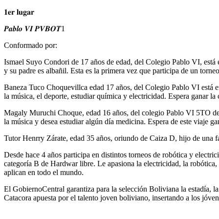
𝟏𝐞𝐫 𝐥𝐮𝐠𝐚𝐫
𝑷𝒂𝒃𝒍𝒐 𝑽𝑰 𝑷𝑽𝑩𝑶𝑻1
Conformado por:
Ismael Suyo Condori de 17 años de edad, del Colegio Pablo VI, está 
y su padre es albañil. Esta es la primera vez que participa de un torneo
Baneza Tuco Choquevillca edad 17 años, del Colegio Pablo VI está en
la música, el deporte, estudiar química y electricidad. Espera ganar l
Magaly Muruchi Choque, edad 16 años, del colegio Pablo VI 5TO de sec
la música y desea estudiar algún día medicina. Espera de este viaje g
Tutor Henrry Zárate, edad 35 años, oriundo de Caiza D, hijo de una fa
Desde hace 4 años participa en distintos torneos de robótica y electric
categoría B de Hardwar libre. Le apasiona la electricidad, la robótic
aplican en todo el mundo.
El
GobiernoCentral
garantiza para la selección
Boliviana
la estadía, l
Catacora apuesta por el talento joven boliviano, insertando a los jóvene