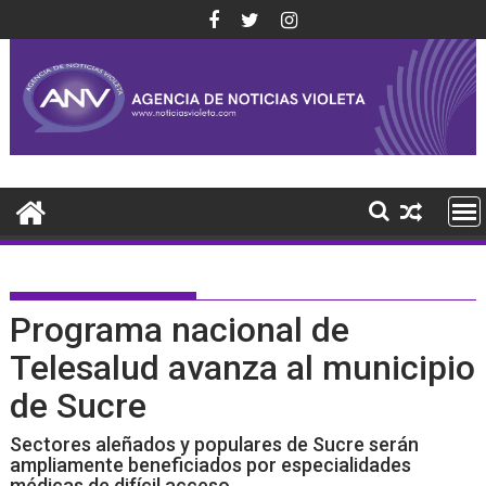
Saltar
al
contenido
Programa nacional de
Telesalud avanza al municipio
de Sucre
Sectores aleñados y populares de Sucre serán
ampliamente beneficiados por especialidades
médicas de difícil acceso