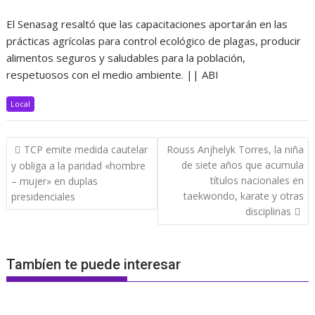
El Senasag resaltó que las capacitaciones aportarán en las
prácticas agrícolas para control ecológico de plagas, producir
alimentos seguros y saludables para la población,
respetuosos con el medio ambiente. || ABI
Local
Navegación
TCP emite medida cautelar
Rouss Anjhelyk Torres, la niña
de
de siete años que acumula
y obliga a la paridad «hombre
entradas
títulos nacionales en
– mujer» en duplas
taekwondo, karate y otras
presidenciales
disciplinas
Tambíen te puede interesar