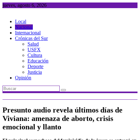
Saltar
jueves, agosto 6, 2026
al
contenido
Local
Nacional
Internacional
Crónicas del Sur
Salud
USFX
Cultura
Educación
Deporte
Justicia
Opinión
Presunto audio revela últimos días de
Viviana: amenaza de aborto, crisis
emocional y llanto