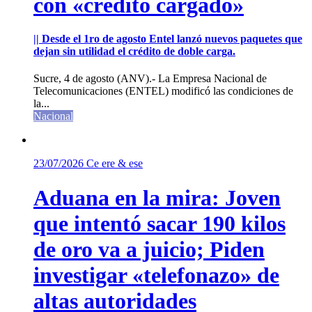
con «crédito cargado»
|| Desde el 1ro de agosto Entel lanzó nuevos paquetes que
dejan sin utilidad el crédito de doble carga.
Sucre, 4 de agosto (ANV).- La Empresa Nacional de
Telecomunicaciones (ENTEL) modificó las condiciones de
la...
Nacional
23/07/2026
Ce ere & ese
Aduana en la mira: Joven
que intentó sacar 190 kilos
de oro va a juicio; Piden
investigar «telefonazo» de
altas autoridades