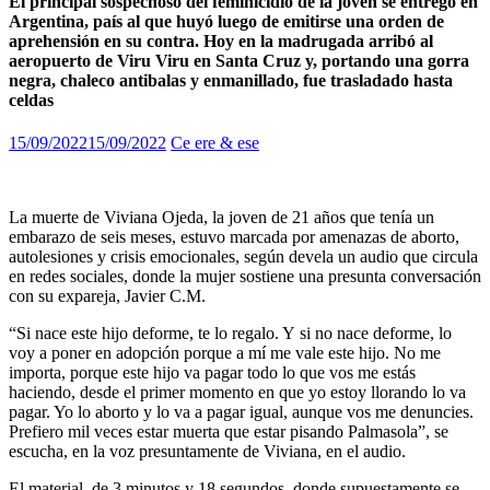
El principal sospechoso del feminicidio de la joven se entregó en
Argentina, país al que huyó luego de emitirse una orden de
aprehensión en su contra. Hoy en la madrugada arribó al
aeropuerto de Viru Viru en Santa Cruz y, portando una gorra
negra, chaleco antibalas y enmanillado, fue trasladado hasta
celdas
15/09/2022
15/09/2022
Ce ere & ese
La muerte de Viviana Ojeda, la joven de 21 años que tenía un
embarazo de seis meses, estuvo marcada por amenazas de aborto,
autolesiones y crisis emocionales, según devela un audio que circula
en redes sociales, donde la mujer sostiene una presunta conversación
con su expareja, Javier C.M.
“Si nace este hijo deforme, te lo regalo. Y si no nace deforme, lo
voy a poner en adopción porque a mí me vale este hijo. No me
importa, porque este hijo va pagar todo lo que vos me estás
haciendo, desde el primer momento en que yo estoy llorando lo va
pagar. Yo lo aborto y lo va a pagar igual, aunque vos me denuncies.
Prefiero mil veces estar muerta que estar pisando Palmasola”, se
escucha, en la voz presuntamente de Viviana, en el audio.
El material, de 3 minutos y 18 segundos, donde supuestamente se