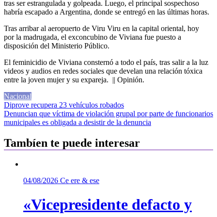
tras ser estrangulada y golpeada. Luego, el principal sospechoso
habría escapado a Argentina, donde se entregó en las últimas horas.
Tras arribar al aeropuerto de Viru Viru en la capital oriental, hoy
por la madrugada, el exconcubino de Viviana fue puesto a
disposición del Ministerio Público.
El feminicidio de Viviana consternó a todo el país, tras salir a la luz
videos y audios en redes sociales que develan una relación tóxica
entre la joven mujer y su expareja. || Opinión.
Nacional
Navegación
Diprove recupera 23 vehículos robados
Denuncian que víctima de violación grupal por parte de funcionarios
de
municipales es obligada a desistir de la denuncia
entradas
Tambíen te puede interesar
04/08/2026
Ce ere & ese
«Vicepresidente defacto y