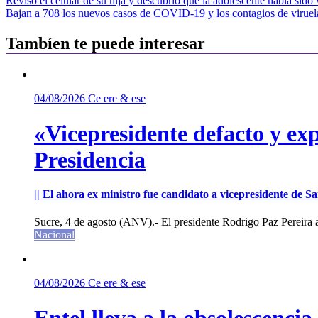
Navegación
Revisó el celular de su hija y descubrió que la adolescente había sido 
Bajan a 708 los nuevos casos de COVID-19 y los contagios de viruel
de
entradas
Tambíen te puede interesar
04/08/2026
Ce ere & ese
«Vicepresidente defacto y exp
Presidencia
|| El ahora ex ministro fue candidato a vicepresidente de 
Sucre, 4 de agosto (ANV).- El presidente Rodrigo Paz Pereira an
Nacional
04/08/2026
Ce ere & ese
Entel lleva a la obsolescenci