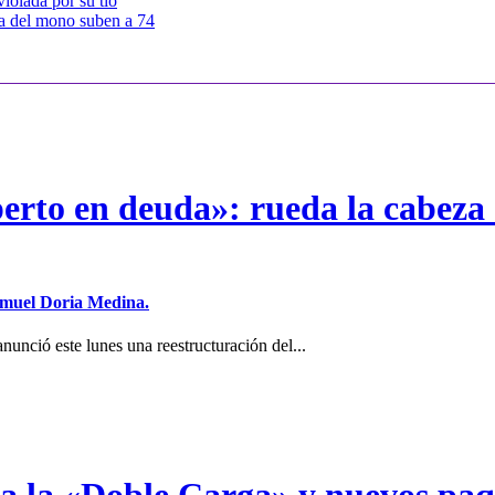
violada por su tío
a del mono suben a 74
erto en deuda»: rueda la cabeza 
Samuel Doria Medina.
unció este lunes una reestructuración del...
a a la «Doble Carga» y nuevos pa