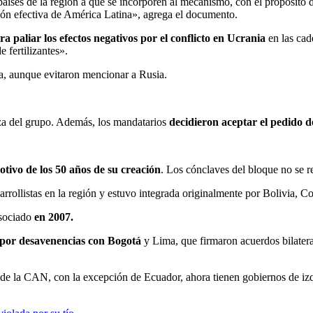
aíses de la región a que se incorporen al mecanismo, con el propósito 
ción efectiva de América Latina», agrega el documento.
ra paliar los efectos negativos por el conflicto en Ucrania
en las cad
e fertilizantes».
ia, aunque evitaron mencionar a Rusia.
za del grupo. Además, los mandatarios
decidieron aceptar el pedido d
tivo de los 50 años de su creación
. Los cónclaves del bloque no se 
rollistas en la región y estuvo integrada originalmente por Bolivia, C
sociado
en 2007.
6 por desavenencias con Bogotá
y Lima, que firmaron acuerdos bilater
s de la CAN, con la excepción de Ecuador, ahora tienen gobiernos de i