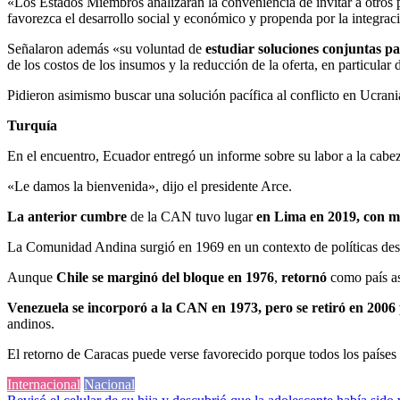
«Los Estados Miembros analizarán la conveniencia de invitar a otros p
favorezca el desarrollo social y económico y propenda por la integra
Señalaron además «su voluntad de
estudiar soluciones conjuntas pa
de los costos de los insumos y la reducción de la oferta, en particular d
Pidieron asimismo buscar una solución pacífica al conflicto en Ucran
Turquía
En el encuentro, Ecuador entregó un informe sobre su labor a la cabe
«Le damos la bienvenida», dijo el presidente Arce.
La anterior cumbre
de la CAN tuvo lugar
en Lima en 2019, con mo
La Comunidad Andina surgió en 1969 en un contexto de políticas desar
Aunque
Chile se marginó del bloque en 1976
,
retornó
como país a
Venezuela se incorporó a la CAN en 1973, pero se retiró en 200
andinos.
El retorno de Caracas puede verse favorecido porque todos los paíse
Internacional
Nacional