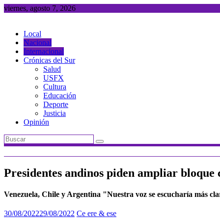
Saltar
viernes, agosto 7, 2026
al
contenido
Local
Nacional
Internacional
Crónicas del Sur
Salud
USFX
Cultura
Educación
Deporte
Justicia
Opinión
Presidentes andinos piden ampliar bloque 
Venezuela, Chile y Argentina "Nuestra voz se escucharía más cla
30/08/2022
29/08/2022
Ce ere & ese