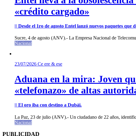
«crédito cargado»
|| Desde el 1ro de agosto Entel lanzó nuevos paquetes que de
Sucre, 4 de agosto (ANV).- La Empresa Nacional de Telecomun
Nacional
23/07/2026
Ce ere & ese
Aduana en la mira: Joven que 
«telefonazo» de altas autorid
|| El oro iba con destino a Dubái.
La Paz, 23 de julio (ANV).- Un ciudadano de 22 años, identifi
Nacional
PUBLICIDAD