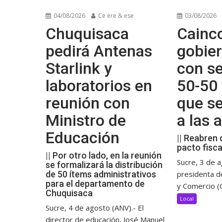
04/08/2026
Ce ere & ese
03/08/2026
Chuquisaca
Cainco
pedirá Antenas
gobier
Starlink y
con se
laboratorios en
50-50 
reunión con
que s
Ministro de
a las
Educación
|| Reabren 
pacto fisca
|| Por otro lado, en la reunión
Sucre, 3 de a
se formalizará la distribución
de 50 ítems administrativos
presidenta d
para el departamento de
y Comercio (C
Chuquisaca
Local
Sucre, 4 de agosto (ANV).- El
director de educación, José Manuel