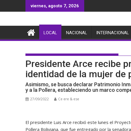
Saltar
viernes, agosto 7, 2026
al
contenido
LOCAL
NACIONAL
INTERNACIONAL
Presidente Arce recibe pr
identidad de la mujer de 
Asimismo, se busca declarar Patrimonio Inmat
y a la Pollera, estableciendo un marco comp
27/09/2022
Ce ere & ese
El presidente Luis Arce recibió este lunes el Proyec
Pollera Boliviana, que fue entregado por la senadora 