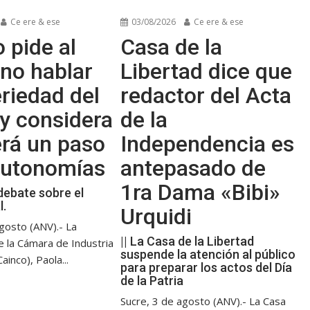
Ce ere & ese
03/08/2026
Ce ere & ese
 pide al
Casa de la
no hablar
Libertad dice que
riedad del
redactor del Acta
y considera
de la
erá un paso
Independencia es
 autonomías
antepasado de
1ra Dama «Bibi»
debate sobre el
l.
Urquidi
gosto (ANV).- La
|| La Casa de la Libertad
e la Cámara de Industria
suspende la atención al público
ainco), Paola...
para preparar los actos del Día
de la Patria
Sucre, 3 de agosto (ANV).- La Casa