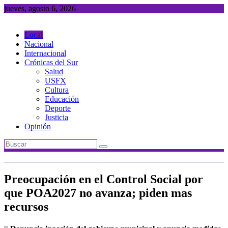
Saltar
jueves, agosto 6, 2026
al
contenido
Local
Nacional
Internacional
Crónicas del Sur
Salud
USFX
Cultura
Educación
Deporte
Justicia
Opinión
Preocupación en el Control Social por
que POA2027 no avanza; piden mas
recursos