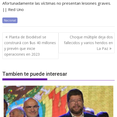
Afortunadamente las víctimas no presentan lesiones graves.
|| Red Uno
Nacional
Navegación
Planta de Biodiésel se
Choque múltiple deja dos
de
construirá con $us 40 millones
fallecidos y varios heridos en
entradas
y prevén que inicie
La Paz
operaciones en 2023
Tambíen te puede interesar