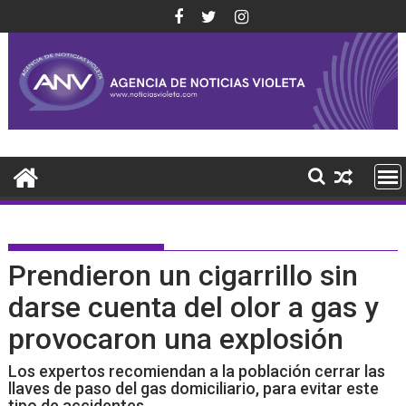
Saltar
al
contenido
Prendieron un cigarrillo sin
darse cuenta del olor a gas y
provocaron una explosión
Los expertos recomiendan a la población cerrar las
llaves de paso del gas domiciliario, para evitar este
tipo de accidentes