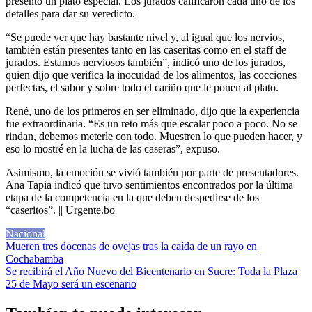
presentó un plato especial. Los jurados calificaron cada uno de los
detalles para dar su veredicto.
“Se puede ver que hay bastante nivel y, al igual que los nervios,
también están presentes tanto en las caseritas como en el staff de
jurados. Estamos nerviosos también”, indicó uno de los jurados,
quien dijo que verifica la inocuidad de los alimentos, las cocciones
perfectas, el sabor y sobre todo el cariño que le ponen al plato.
René, uno de los primeros en ser eliminado, dijo que la experiencia
fue extraordinaria. “Es un reto más que escalar poco a poco. No se
rindan, debemos meterle con todo. Muestren lo que pueden hacer, y
eso lo mostré en la lucha de las caseras”, expuso.
Asimismo, la emoción se vivió también por parte de presentadores.
Ana Tapia indicó que tuvo sentimientos encontrados por la última
etapa de la competencia en la que deben despedirse de los
“caseritos”. || Urgente.bo
Nacional
Navegación
Mueren tres docenas de ovejas tras la caída de un rayo en
Cochabamba
de
Se recibirá el Año Nuevo del Bicentenario en Sucre: Toda la Plaza
entradas
25 de Mayo será un escenario