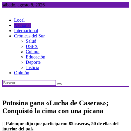
Saltar
sábado, agosto 8, 2026
al
contenido
Local
Nacional
Internacional
Crónicas del Sur
Salud
USFX
Cultura
Educación
Deporte
Justicia
Opinión
Potosina gana «Lucha de Caseras»;
Conquistó la cima con una picana
|| Palenque dijo que participaron 85 caseras, 50 de ellas del
interior del país.