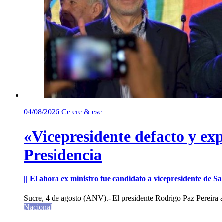
04/08/2026
Ce ere & ese
«Vicepresidente defacto y exp
Presidencia
|| El ahora ex ministro fue candidato a vicepresidente de 
Sucre, 4 de agosto (ANV).- El presidente Rodrigo Paz Pereira an
Nacional