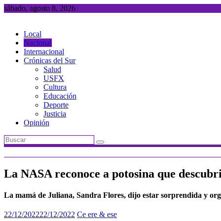
Saltar
sábado, agosto 8, 2026
al
contenido
Local
Nacional
Internacional
Crónicas del Sur
Salud
USFX
Cultura
Educación
Deporte
Justicia
Opinión
La NASA reconoce a potosina que descubri
La mamá de Juliana, Sandra Flores, dijo estar sorprendida y orgu
22/12/2022
22/12/2022
Ce ere & ese