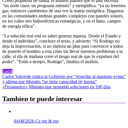
Como propuesta de salida, el análisis plantea que el país necesita
“un norte claro, un programa mínimo” y ejemplifica: “ya no tenemos
gas, entonces cambiemos de una vez la matriz energética. Hagamos
en las comunidades andinas grandes complejos con paneles solares,
en los valles tres hidroeléctricas estratégicas, y en el llano, campos
de energía eólica”.
“La solución real está en saber generar riqueza. Desde el Estado y
desde el individuo”, concluye el texto, y advierte: “Si Rodrigo no
deja la improvisación, si no elabora un plan para convencer a todos
de ponerle el hombro a esta crisis sin llevar nuestros problemas a la
calle, el día de mañana corre el riesgo real de que lo expulsen del
poder”. “Estás a tiempo, Rodrigo”, finaliza el análisis.
Local
Navegación
Carlos Valverde critica al Gobierno por “resucitar al masismo evista”
y afirma que Morales “no tiene capacidad de fuerza”
de
«Desaparece» Ministro que prometió soluciones en 100 días
entradas
Tambíen te puede interesar
04/08/2026
Ce ere & ese