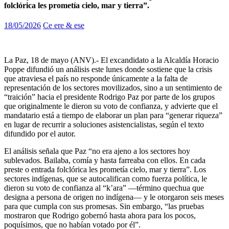
folclórica les prometía cielo, mar y tierra”.
18/05/2026
Ce ere & ese
La Paz, 18 de mayo (ANV).- El excandidato a la Alcaldía Horacio
Poppe difundió un análisis este lunes donde sostiene que la crisis
que atraviesa el país no responde únicamente a la falta de
representación de los sectores movilizados, sino a un sentimiento de
“traición” hacia el presidente Rodrigo Paz por parte de los grupos
que originalmente le dieron su voto de confianza, y advierte que el
mandatario está a tiempo de elaborar un plan para “generar riqueza”
en lugar de recurrir a soluciones asistencialistas, según el texto
difundido por el autor.
El análisis señala que Paz “no era ajeno a los sectores hoy
sublevados. Bailaba, comía y hasta farreaba con ellos. En cada
preste o entrada folclórica les prometía cielo, mar y tierra”. Los
sectores indígenas, que se autocalifican como fuerza política, le
dieron su voto de confianza al “k’ara” —término quechua que
designa a persona de origen no indígena— y le otorgaron seis meses
para que cumpla con sus promesas. Sin embargo, “las pruebas
mostraron que Rodrigo gobernó hasta ahora para los pocos,
poquísimos, que no habían votado por él”.