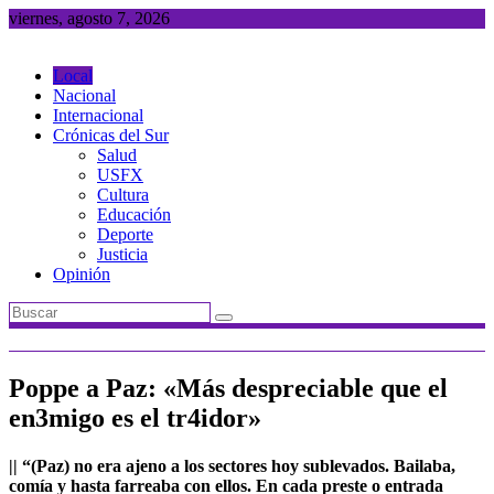
Saltar
viernes, agosto 7, 2026
al
contenido
Local
Nacional
Internacional
Crónicas del Sur
Salud
USFX
Cultura
Educación
Deporte
Justicia
Opinión
Poppe a Paz: «Más despreciable que el
en3migo es el tr4idor»
|| “(Paz) no era ajeno a los sectores hoy sublevados. Bailaba,
comía y hasta farreaba con ellos. En cada preste o entrada