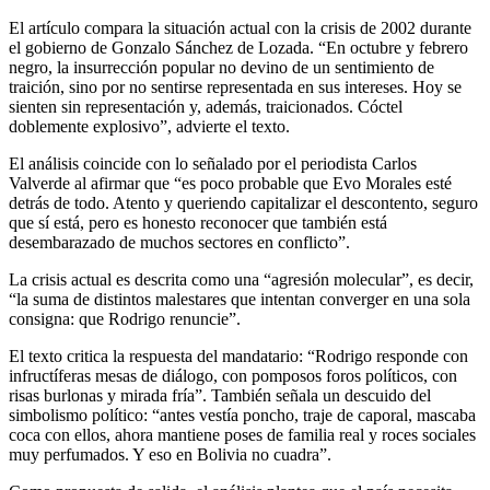
El artículo compara la situación actual con la crisis de 2002 durante
el gobierno de Gonzalo Sánchez de Lozada. “En octubre y febrero
negro, la insurrección popular no devino de un sentimiento de
traición, sino por no sentirse representada en sus intereses. Hoy se
sienten sin representación y, además, traicionados. Cóctel
doblemente explosivo”, advierte el texto.
El análisis coincide con lo señalado por el periodista Carlos
Valverde al afirmar que “es poco probable que Evo Morales esté
detrás de todo. Atento y queriendo capitalizar el descontento, seguro
que sí está, pero es honesto reconocer que también está
desembarazado de muchos sectores en conflicto”.
La crisis actual es descrita como una “agresión molecular”, es decir,
“la suma de distintos malestares que intentan converger en una sola
consigna: que Rodrigo renuncie”.
El texto critica la respuesta del mandatario: “Rodrigo responde con
infructíferas mesas de diálogo, con pomposos foros políticos, con
risas burlonas y mirada fría”. También señala un descuido del
simbolismo político: “antes vestía poncho, traje de caporal, mascaba
coca con ellos, ahora mantiene poses de familia real y roces sociales
muy perfumados. Y eso en Bolivia no cuadra”.