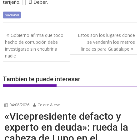
tarijeño. || El Deber.
Nacional
Navegación
Gobierno afirma que todo
Estos son los lugares donde
de
hecho de corrupción debe
se venderán los metros
entradas
investigarse sin encubrir a
lineales para Guadalupe
nadie
Tambíen te puede interesar
04/08/2026
Ce ere & ese
«Vicepresidente defacto y
experto en deuda»: rueda la
cabeza de Lupo en el