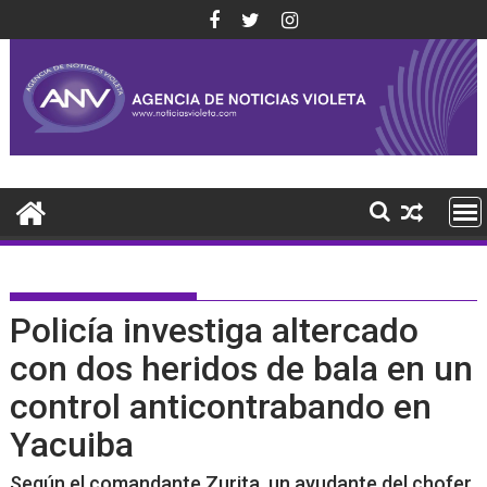
Saltar
al
contenido
Policía investiga altercado
con dos heridos de bala en un
control anticontrabando en
Yacuiba
Según el comandante Zurita, un ayudante del chofer