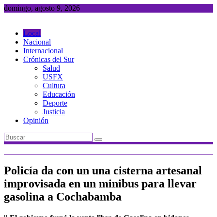
Saltar
domingo, agosto 9, 2026
al
contenido
Local
Nacional
Internacional
Crónicas del Sur
Salud
USFX
Cultura
Educación
Deporte
Justicia
Opinión
Policía da con un una cisterna artesanal
improvisada en un minibus para llevar
gasolina a Cochabamba