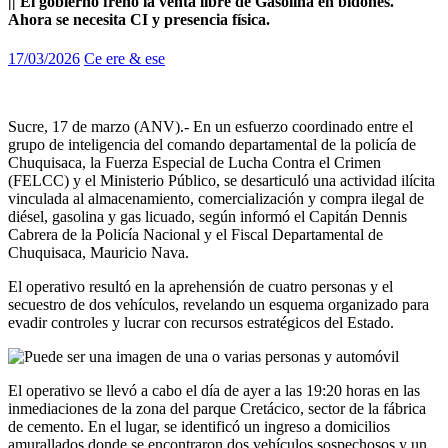
|| El gobierno frenó la venta libre de Gasolina en bidones.
Ahora se necesita CI y presencia física.
17/03/2026
Ce ere & ese
Sucre, 17 de marzo (ANV).- En un esfuerzo coordinado entre el
grupo de inteligencia del comando departamental de la policía de
Chuquisaca, la Fuerza Especial de Lucha Contra el Crimen
(FELCC) y el Ministerio Público, se desarticuló una actividad ilícita
vinculada al almacenamiento, comercialización y compra ilegal de
diésel, gasolina y gas licuado, según informó el Capitán Dennis
Cabrera de la Policía Nacional y el Fiscal Departamental de
Chuquisaca, Mauricio Nava.
El operativo resultó en la aprehensión de cuatro personas y el
secuestro de dos vehículos, revelando un esquema organizado para
evadir controles y lucrar con recursos estratégicos del Estado.
El operativo se llevó a cabo el día de ayer a las 19:20 horas en las
inmediaciones de la zona del parque Cretácico, sector de la fábrica
de cemento. En el lugar, se identificó un ingreso a domicilios
amurallados donde se encontraron dos vehículos sospechosos y un