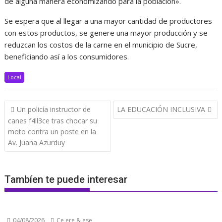
de alguna manera economizando para la población».
Se espera que al llegar a una mayor cantidad de productores
con estos productos, se genere una mayor producción y se
reduzcan los costos de la carne en el municipio de Sucre,
beneficiando así a los consumidores.
Local
Navegación
Un policía instructor de
LA EDUCACIÓN INCLUSIVA
de
canes f4ll3ce tras chocar su
entradas
moto contra un poste en la
Av. Juana Azurduy
Tambíen te puede interesar
04/08/2026
Ce ere & ese