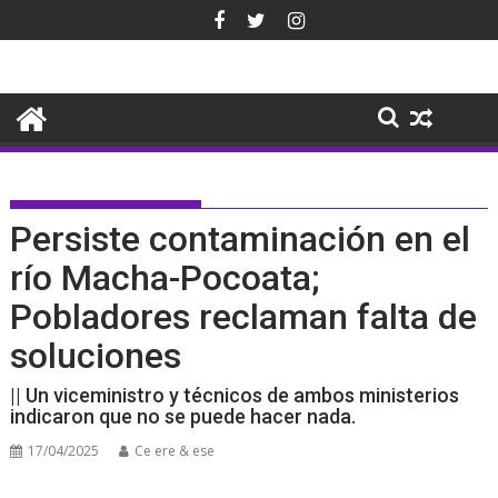
Saltar
al
contenido
Persiste contaminación en el
río Macha-Pocoata;
Pobladores reclaman falta de
soluciones
|| Un viceministro y técnicos de ambos ministerios
indicaron que no se puede hacer nada.
17/04/2025
Ce ere & ese