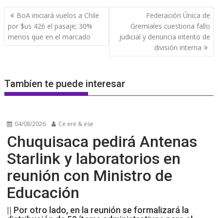
Navegación
BoA iniciará vuelos a Chile
Federación Única de
de
por $us 426 el pasaje; 30%
Gremiales cuestiona fallo
entradas
menos que en el marcado
judicial y denuncia intento de
división interna
Tambíen te puede interesar
04/08/2026
Ce ere & ese
Chuquisaca pedirá Antenas
Starlink y laboratorios en
reunión con Ministro de
Educación
|| Por otro lado, en la reunión se formalizará la