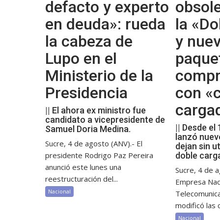
defacto y experto
obsol
en deuda»: rueda
la «Do
la cabeza de
y nue
Lupo en el
paque
Ministerio de la
compr
Presidencia
con «c
carga
|| El ahora ex ministro fue
candidato a vicepresidente de
|| Desde el
Samuel Doria Medina.
lanzó nuev
Sucre, 4 de agosto (ANV).- El
dejan sin ut
presidente Rodrigo Paz Pereira
doble carg
anunció este lunes una
Sucre, 4 de a
reestructuración del...
Empresa Nac
Nacional
Telecomunic
modificó las c
Nacional