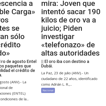
escencia a
mira: Joven que
ble Carga»
intentó sacar 190
vos
kilos de oro va a
tes se
juicio; Piden
an sólo
investigar
rédito
«telefonazo» de
do»
altas autoridades
 1ro de agosto Entel
|| El oro iba con destino a
os paquetes que
Dubái.
ilidad el crédito de
La Paz, 23 de julio (ANV).- Un
a.
ciudadano de 22 años, identificado
gosto (ANV).- La
como Adrián L. R.,...
ional de
Nacional
aciones (ENTEL)
ondiciones de la...