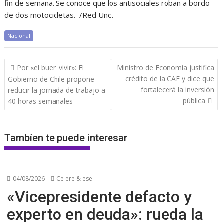
fin de semana. Se conoce que los antisociales roban a bordo
de dos motocicletas. /Red Uno.
Nacional
Navegación
Por «el buen vivir»: El
Ministro de Economía justifica
de
crédito de la CAF y dice que
Gobierno de Chile propone
entradas
fortalecerá la inversión
reducir la jornada de trabajo a
pública
40 horas semanales
Tambíen te puede interesar
04/08/2026
Ce ere & ese
«Vicepresidente defacto y
experto en deuda»: rueda la