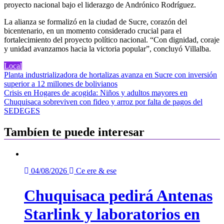
proyecto nacional bajo el liderazgo de Andrónico Rodríguez.
La alianza se formalizó en la ciudad de Sucre, corazón del
bicentenario, en un momento considerado crucial para el
fortalecimiento del proyecto político nacional. “Con dignidad, coraje
y unidad avanzamos hacia la victoria popular”, concluyó Villalba.
Local
Navegación
Planta industrializadora de hortalizas avanza en Sucre con inversión
superior a 12 millones de bolivianos
de
Crisis en Hogares de acogida: Niños y adultos mayores en
entradas
Chuquisaca sobreviven con fideo y arroz por falta de pagos del
SEDEGES
Tambíen te puede interesar
04/08/2026
Ce ere & ese
Chuquisaca pedirá Antenas
Starlink y laboratorios en