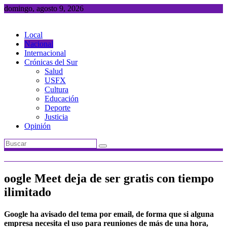
Saltar
domingo, agosto 9, 2026
al
contenido
Local
Nacional
Internacional
Crónicas del Sur
Salud
USFX
Cultura
Educación
Deporte
Justicia
Opinión
oogle Meet deja de ser gratis con tiempo
ilimitado
Google ha avisado del tema por email, de forma que si alguna
empresa necesita el uso para reuniones de más de una hora,