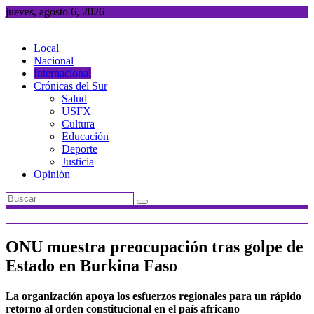
Saltar
jueves, agosto 6, 2026
al
contenido
Local
Nacional
Internacional
Crónicas del Sur
Salud
USFX
Cultura
Educación
Deporte
Justicia
Opinión
ONU muestra preocupación tras golpe de
Estado en Burkina Faso
La organización apoya los esfuerzos regionales para un rápido
retorno al orden constitucional en el país africano