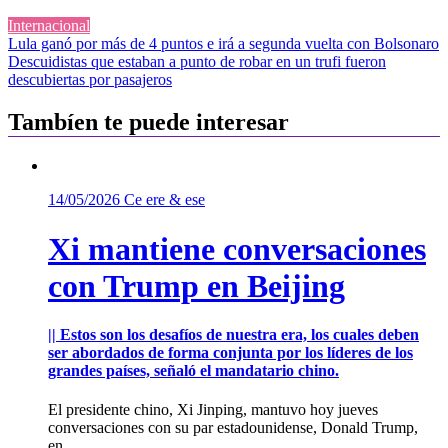
Internacional
Navegación
Lula ganó por más de 4 puntos e irá a segunda vuelta con Bolsonaro
Descuidistas que estaban a punto de robar en un trufi fueron
de
descubiertas por pasajeros
entradas
Tambíen te puede interesar
14/05/2026
Ce ere & ese
Xi mantiene conversaciones
con Trump en Beijing
|| Estos son los desafíos de nuestra era, los cuales deben
ser abordados de forma conjunta por los líderes de los
grandes países, señaló el mandatario chino.
El presidente chino, Xi Jinping, mantuvo hoy jueves
conversaciones con su par estadounidense, Donald Trump,
en...