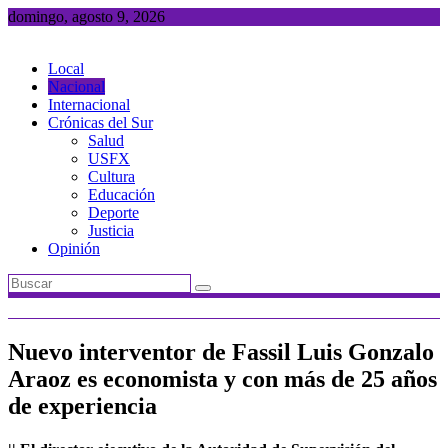
Saltar
domingo, agosto 9, 2026
al
contenido
Local
Nacional
Internacional
Crónicas del Sur
Salud
USFX
Cultura
Educación
Deporte
Justicia
Opinión
Nuevo interventor de Fassil Luis Gonzalo
Araoz es economista y con más de 25 años
de experiencia