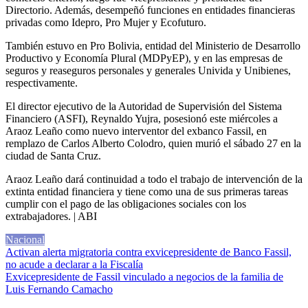
Directorio. Además, desempeñó funciones en entidades financieras
privadas como Idepro, Pro Mujer y Ecofuturo.
También estuvo en Pro Bolivia, entidad del Ministerio de Desarrollo
Productivo y Economía Plural (MDPyEP), y en las empresas de
seguros y reaseguros personales y generales Univida y Unibienes,
respectivamente.
El director ejecutivo de la Autoridad de Supervisión del Sistema
Financiero (ASFI), Reynaldo Yujra, posesionó este miércoles a
Araoz Leaño como nuevo interventor del exbanco Fassil, en
remplazo de Carlos Alberto Colodro, quien murió el sábado 27 en la
ciudad de Santa Cruz.
Araoz Leaño dará continuidad a todo el trabajo de intervención de la
extinta entidad financiera y tiene como una de sus primeras tareas
cumplir con el pago de las obligaciones sociales con los
extrabajadores. | ABI
Nacional
Navegación
Activan alerta migratoria contra exvicepresidente de Banco Fassil,
no acude a declarar a la Fiscalía
de
Exvicepresidente de Fassil vinculado a negocios de la familia de
entradas
Luis Fernando Camacho