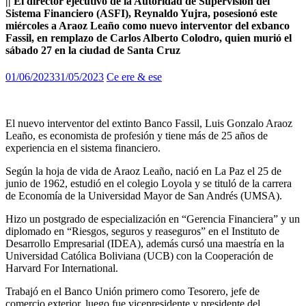
|| El director ejecutivo de la Autoridad de Supervisión del
Sistema Financiero (ASFI), Reynaldo Yujra, posesionó este
miércoles a Araoz Leaño como nuevo interventor del exbanco
Fassil, en remplazo de Carlos Alberto Colodro, quien murió el
sábado 27 en la ciudad de Santa Cruz
01/06/2023
31/05/2023
Ce ere & ese
El nuevo interventor del extinto Banco Fassil, Luis Gonzalo Araoz
Leaño, es economista de profesión y tiene más de 25 años de
experiencia en el sistema financiero.
Según la hoja de vida de Araoz Leaño, nació en La Paz el 25 de
junio de 1962, estudió en el colegio Loyola y se tituló de la carrera
de Economía de la Universidad Mayor de San Andrés (UMSA).
Hizo un postgrado de especialización en “Gerencia Financiera” y un
diplomado en “Riesgos, seguros y reaseguros” en el Instituto de
Desarrollo Empresarial (IDEA), además cursó una maestría en la
Universidad Católica Boliviana (UCB) con la Cooperación de
Harvard For International.
Trabajó en el Banco Unión primero como Tesorero, jefe de
comercio exterior, luego fue vicepresidente y presidente del