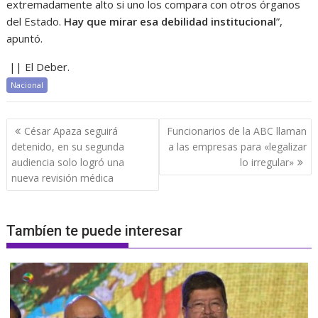
extremadamente alto si uno los compara con otros órganos
del Estado.
H
ay que mirar esa debilidad institucional
”,
apuntó.
|| El Deber.
Nacional
Navegación
César Apaza seguirá
Funcionarios de la ABC llaman
de
detenido, en su segunda
a las empresas para «legalizar
entradas
audiencia solo logró una
lo irregular»
nueva revisión médica
Tambíen te puede interesar