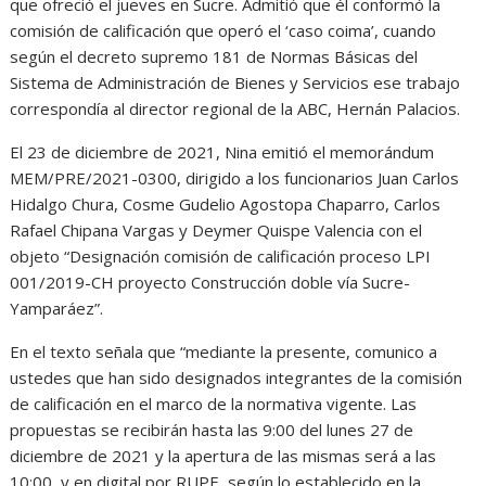
que ofreció el jueves en Sucre. Admitió que él conformó la
comisión de calificación que operó el ‘caso coima’, cuando
según el decreto supremo 181 de Normas Básicas del
Sistema de Administración de Bienes y Servicios ese trabajo
correspondía al director regional de la ABC, Hernán Palacios.
El 23 de diciembre de 2021, Nina emitió el memorándum
MEM/PRE/2021-0300, dirigido a los funcionarios Juan Carlos
Hidalgo Chura, Cosme Gudelio Agostopa Chaparro, Carlos
Rafael Chipana Vargas y Deymer Quispe Valencia con el
objeto “Designación comisión de calificación proceso LPI
001/2019-CH proyecto Construcción doble vía Sucre-
Yamparáez”.
En el texto señala que “mediante la presente, comunico a
ustedes que han sido designados integrantes de la comisión
de calificación en el marco de la normativa vigente. Las
propuestas se recibirán hasta las 9:00 del lunes 27 de
diciembre de 2021 y la apertura de las mismas será a las
10:00, y en digital por RUPE, según lo establecido en la