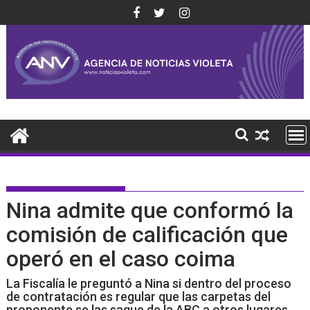
Saltar
al
contenido
Nina admite que conformó la
comisión de calificación que
operó en el caso coima
La Fiscalía le preguntó a Nina si dentro del proceso
de contratación es regular que las carpetas del
proponente se las saque de la ABC a otros lugares