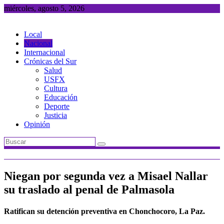
Saltar
miércoles, agosto 5, 2026
al
contenido
Local
Nacional
Internacional
Crónicas del Sur
Salud
USFX
Cultura
Educación
Deporte
Justicia
Opinión
Niegan por segunda vez a Misael Nallar
su traslado al penal de Palmasola
Ratifican su detención preventiva en Chonchocoro, La Paz.