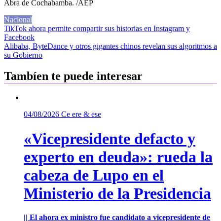
Abra de Cochabamba. /AEP
Nacional
Navegación
TikTok ahora permite compartir sus historias en Instagram y
Facebook
de
Alibaba, ByteDance y otros gigantes chinos revelan sus algoritmos a
entradas
su Gobierno
Tambíen te puede interesar
04/08/2026
Ce ere & ese
«Vicepresidente defacto y
experto en deuda»: rueda la
cabeza de Lupo en el
Ministerio de la Presidencia
|| El ahora ex ministro fue candidato a vicepresidente de