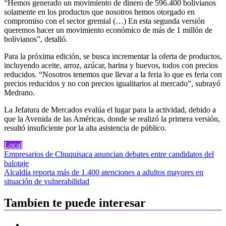
“Hemos generado un movimiento de dinero de 596.400 bolivianos
solamente en los productos que nosotros hemos otorgado en
compromiso con el sector gremial (…) En esta segunda versión
queremos hacer un movimiento económico de más de 1 millón de
bolivianos”, detalló.
Para la próxima edición, se busca incrementar la oferta de productos,
incluyendo aceite, arroz, azúcar, harina y huevos, todos con precios
reducidos. “Nosotros tenemos que llevar a la feria lo que es feria con
precios reducidos y no con precios igualitarios al mercado”, subrayó
Medrano.
La Jefatura de Mercados evalúa el lugar para la actividad, debido a
que la Avenida de las Américas, donde se realizó la primera versión,
resultó insuficiente por la alta asistencia de público.
Local
Navegación
Empresarios de Chuquisaca anuncian debates entre candidatos del
balotaje
de
Alcaldía reporta más de 1.400 atenciones a adultos mayores en
entradas
situación de vulnerabilidad
Tambíen te puede interesar