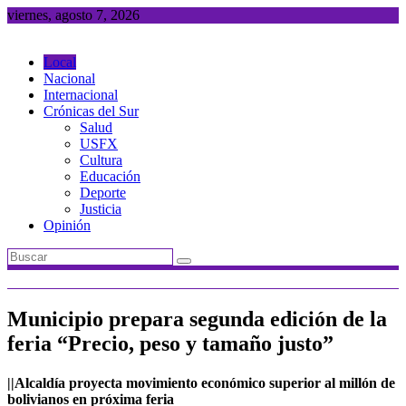
Saltar
viernes, agosto 7, 2026
al
contenido
Local
Nacional
Internacional
Crónicas del Sur
Salud
USFX
Cultura
Educación
Deporte
Justicia
Opinión
Municipio prepara segunda edición de la
feria “Precio, peso y tamaño justo”
||Alcaldía proyecta movimiento económico superior al millón de
bolivianos en próxima feria