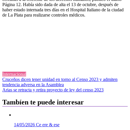
Página 12. Había sido dada de alta el 13 de octubre, después de
haber estado internada tres días en el Hospital Italiano de la ciudad
de La Plata para realizarse controles médicos.
Internacional
Navegación
Cruceños dicen tener unidad en torno al Censo 2023 y admiten
tendencia adversa en la Asamblea
de
Arias se retracta y retira proyecto de ley del censo 2023
entradas
Tambíen te puede interesar
14/05/2026
Ce ere & ese