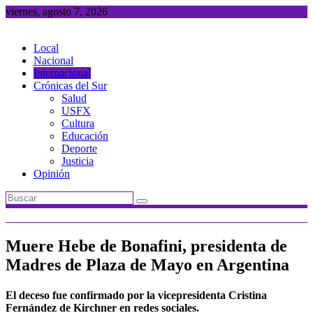
Saltar
viernes, agosto 7, 2026
al
contenido
Local
Nacional
Internacional
Crónicas del Sur
Salud
USFX
Cultura
Educación
Deporte
Justicia
Opinión
Muere Hebe de Bonafini, presidenta de
Madres de Plaza de Mayo en Argentina
El deceso fue confirmado por la vicepresidenta Cristina
Fernández de Kirchner en redes sociales.