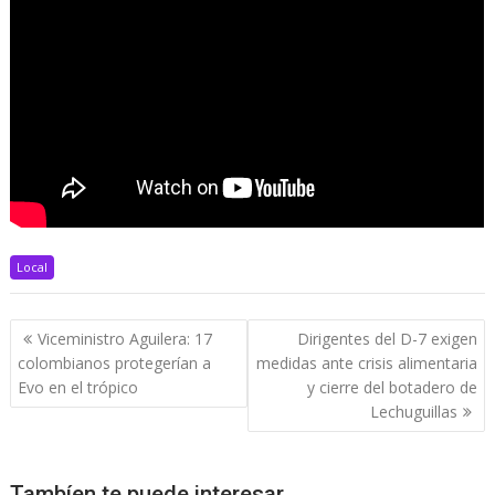
Local
Navegación
Viceministro Aguilera: 17
Dirigentes del D-7 exigen
de
colombianos protegerían a
medidas ante crisis alimentaria
entradas
Evo en el trópico
y cierre del botadero de
Lechuguillas
Tambíen te puede interesar