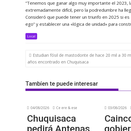
“Tenemos que ganar algo muy importante el 2023, la ju
extremadamente difícil, pero la podredumbre ha lleg
Consideró que puede tener un triunfo en 2025 si es c
ego” y establecer una «lógica de unidad» para constr
Local
Navegación
Estudian fósil de mastodonte de hace 20 mil a 30 m
de
años encontrado en Chuquisaca
entradas
Tambíen te puede interesar
04/08/2026
Ce ere & ese
03/08/2026
Chuquisaca
Cainco
pedirá Antenas
gobier