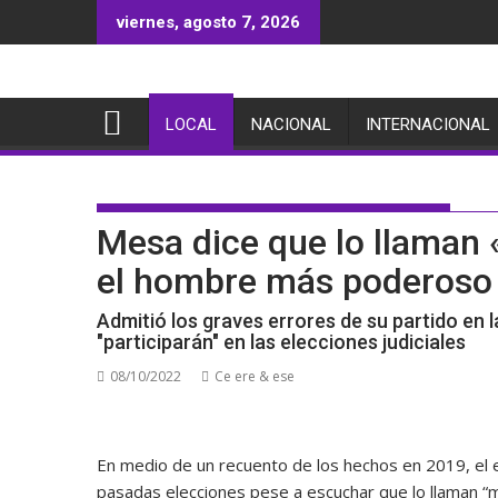
Saltar
viernes, agosto 7, 2026
al
contenido
LOCAL
NACIONAL
INTERNACIONAL
Mesa dice que lo llaman 
el hombre más poderoso 
Admitió los graves errores de su partido en l
"participarán" en las elecciones judiciales
08/10/2022
Ce ere & ese
En medio de un recuento de los hechos en 2019, el e
pasadas elecciones pese a escuchar que lo llaman “m